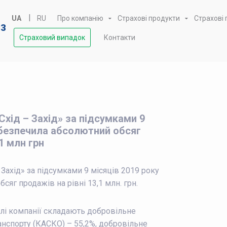
UA
RU
Про компанію
Страхові продукти
Страхові
33
Страховий випадок
Контакти
Схід – Захід» за підсумками 9
абезпечила абсолютний обсяг
,1 млн грн
 Захід» за підсумками 9 місяців 2019 року
сяг продажів на рівні 13,1 млн. грн.
елі компанії складають добровільне
анспорту (КАСКО) – 55,2%, добровільне