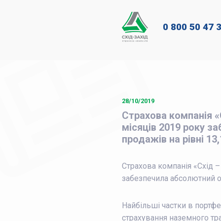
0 800 50 47 
28/10/2019
Страхова компанія «
місяців 2019 року з
продажів на рівні 13
Страхова компанія «Схід –
забезпечила абсолютний об
Найбільші частки в портф
страхування наземного тр